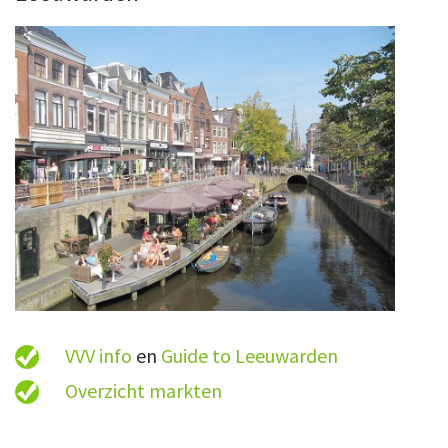
VVV info
en
Guide to Leeuwarden
Overzicht markten